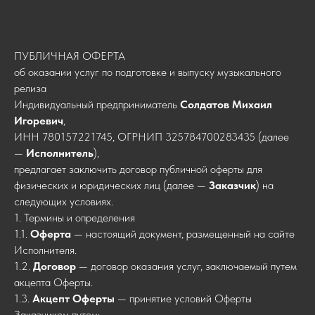
ПУБЛИЧНАЯ ОФЕРТА
об оказании услуг по подготовке и выпуску музыкального
релиза
Индивидуальный предприниматель
Солдатов Михаил
Игоревич
,
ИНН 780157221745, ОГРНИП 325784700283435 (далее
—
Исполнитель
),
предлагает заключить договор публичной оферты для
физических и юридических лиц (далее —
Заказчик
) на
следующих условиях.
1. Термины и определения
1.1.
Оферта
— настоящий документ, размещенный на сайте
Исполнителя.
1.2.
Договор
— договор оказания услуг, заключаемый путем
акцепта Оферты.
1.3.
Акцепт Оферты
— принятие условий Оферты
Заказчиком путем: