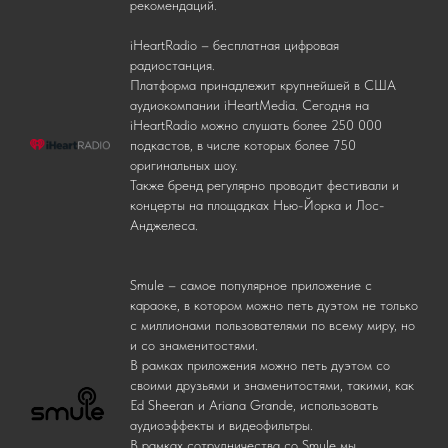
рекомендаций.
iHeartRadio – бесплатная цифровая
радиостанция.
Платформа принадлежит крупнейшей в США
аудиокомпании iHeartMedia. Сегодня на
iHeartRadio можно слушать более 250 000
подкастов, в числе которых более 750
оригинальных шоу.
Также бренд регулярно проводит фестивали и
концерты на площадках Нью-Йорка и Лос-
Анджелеса.
Smule – самое популярное приложение с
караоке, в котором можно петь дуэтом не только
с миллионами пользователями по всему миру, но
и со знаменитостями.
В рамках приложения можно петь дуэтом со
своими друзьями и знаменитостями, такими, как
Ed Sheeran и Ariana Grande, использовать
аудиоэффекты и видеофильтры.
В рамках сотрудничества со Smule мы