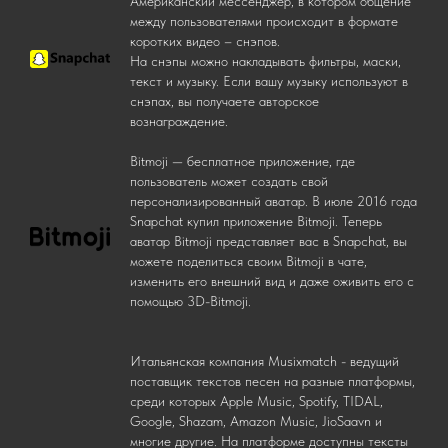
Американский мессенджер, в котором общение
между пользователями происходит в формате
коротких видео – снэпов.
На снэпы можно накладывать фильтры, маски,
текст и музыку. Если вашу музыку используют в
снэпах, вы получаете авторское
вознаграждение.
Bitmoji — бесплатное приложение, где
пользователь может создать свой
персонализированный аватар. В июле 2016 года
Snapchat купил приложение Bitmoji. Теперь
аватар Bitmoji представляет вас в Snapchat, вы
можете поделиться своим Bitmoji в чате,
изменить его внешний вид и даже оживить его с
помощью 3D-Bitmoji.
Итальянская компания Musixmatch - ведущий
поставщик текстов песен на разные платформы,
среди которых Apple Music, Spotify, TIDAL,
Google, Shazam, Amazon Music, JioSaavn и
многие другие. На платформе доступны тексты