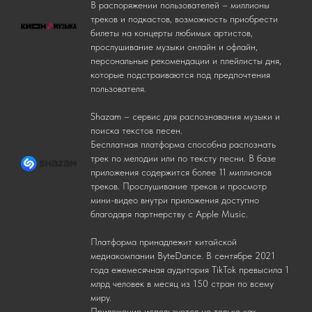
В распоряжении пользователей – миллионы
треков и подкастов, возможность приобрести
билеты на концерты любимых артистов,
прослушивание музыки онлайн и офлайн,
персональные рекомендации и плейлисты дня,
которые подстраиваются под предпочтения
пользователя.
Shazam – сервис для распознавания музыки и
поиска текстов песен.
Бесплатная платформа способна распознать
трек по мелодии или по тексту песни. В базе
приложения содержится более 11 миллионов
треков. Прослушивание треков и просмотр
мини-видео внутри приложения доступно
благодаря партнерству с Apple Music.
Платформа принадлежит китайской
медиакомпании ByteDance. В сентябре 2021
года ежемесячная аудитория TikTok превысила 1
млрд человек в месяц из 150 стран по всему
миру.
Приложение используется не только как